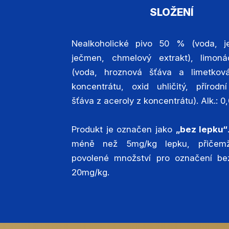
SLOŽENÍ
Nealkoholické pivo 50 % (voda, je
ječmen, chmelový extrakt), limo
(voda, hroznová šťáva a limetkov
koncentrátu, oxid uhličitý, přírodn
šťáva z aceroly z koncentrátu). Alk.: 0
Produkt je označen jako
„bez lepku“
méně než 5mg/kg lepku, přičemž
povolené množství pro označení be
20mg/kg.