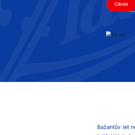
Citrón
Bažantův let n