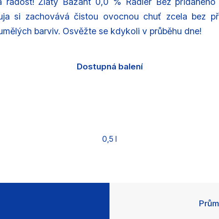
na radost! Zlatý Bažant 0,0 % Radler Bez přidaného
a si zachovává čistou ovocnou chuť zcela bez př
umělých barviv. Osvěžte se kdykoli v průběhu dne!
Dostupná balení
0,5 l
Prům