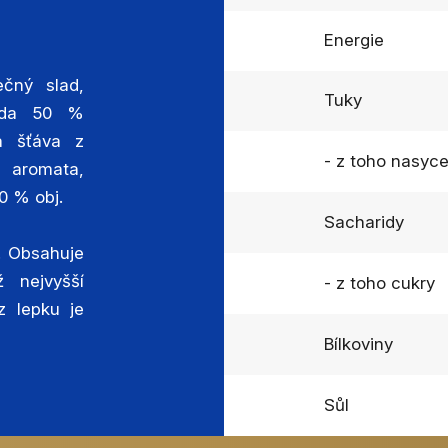
Energie
čný slad,
Tuky
náda 50 %
á šťáva z
- z toho nasyc
í aromata,
,0 % obj.
Sacharidy
. Obsahuje
 nejvyšší
- z toho cukry
z lepku je
Bílkoviny
Sůl