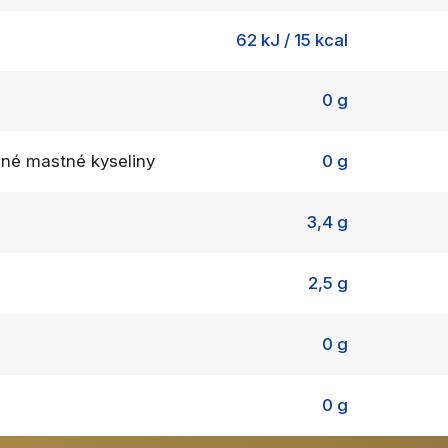
62 kJ / 15 kcal
0 g
ené mastné kyseliny
0 g
3,4 g
2,5 g
0 g
0 g