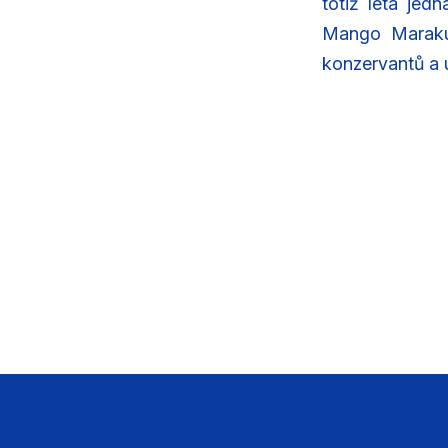
totiž létá jed
Mango Marakuj
konzervantů a 