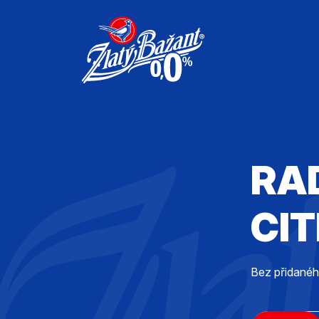
RA
CI
Bez přidanéh