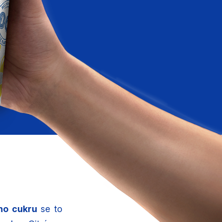
ho cukru
se to